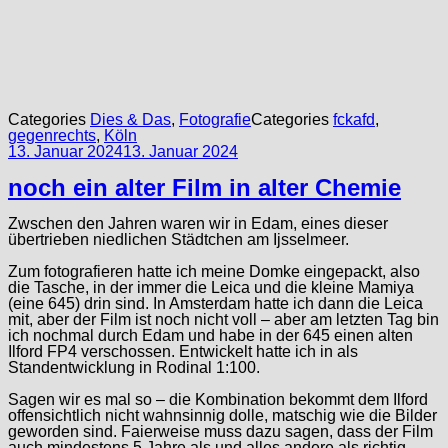
Categories
Dies & Das
,
Fotografie
Categories
fckafd
,
gegenrechts
,
Köln
13. Januar 2024
13. Januar 2024
noch ein alter Film in alter Chemie
Zwschen den Jahren waren wir in Edam, eines dieser
übertrieben niedlichen Städtchen am Ijsselmeer.
Zum fotografieren hatte ich meine Domke eingepackt, also
die Tasche, in der immer die Leica und die kleine Mamiya
(eine 645) drin sind. In Amsterdam hatte ich dann die Leica
mit, aber der Film ist noch nicht voll – aber am letzten Tag bin
ich nochmal durch Edam und habe in der 645 einen alten
Ilford FP4 verschossen. Entwickelt hatte ich in als
Standentwicklung in Rodinal 1:100.
Sagen wir es mal so – die Kombination bekommt dem Ilford
offensichtlich nicht wahnsinnig dolle, matschig wie die Bilder
geworden sind. Faierweise muss dazu sagen, dass der Film
auch mindestens 5 Jahre als und alles andere als richtig