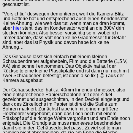
geschützt ist.
“Vorsichtig” deswegen demontieren, weil die Kamera Blitz
und Batterie hat und entsprechend auch einen Kondensator.
Keine Ahnung, wie weh das tut, wenn man da dran kommt,
aber
hier
steht, das im Kondensator wohl an die 300V drin
stecken könnten. Also besser vorsichtig sein, wobei ich
immer dachte, dass Volt noch keine Gradmesser für Gefahr
sind, aber das ist Physik und davon habe ich keine
Ahnung…
Das Gehäuse lässt sich einfach mit einem kleinen
Schraubendreher aufgehebeln, Film und die Batterie (1,5 V,
AA) sind schnell entnommen. Das Objektiv hat auf der
Rückseite eine kleine Plastikplatte und ist dann nur noch mit
zwei Schräubchen befestigt, ist dann also fix ( 🙂 ) aus der
Kamera ausgebaut.
Der Gehäusedeckel hat ca. 40mm Innendurchmesser, also
eine entsprechende Papierschablone mit dem Zirkel
gezeichnet und ausgeschnitten, in den Deckel eingelegt und
dank des Zirkellochs im Papier ist direkt die Stelle zum
Bohren markiert. Zunächst habe ich mit erinem größere
Holzbohrer vorgebohrt, dann das Loch noch mit einem
Fräskopf auf die richtige Weite vergrößert und am Ende noch
entgratet. Die Grundplatte muss man
etwas
beschneiden,
damit sie in den Gehäusedeckel passt. Zuviel sollte man
nämlich nicht abschneiden, da sie am Ende die Fläche