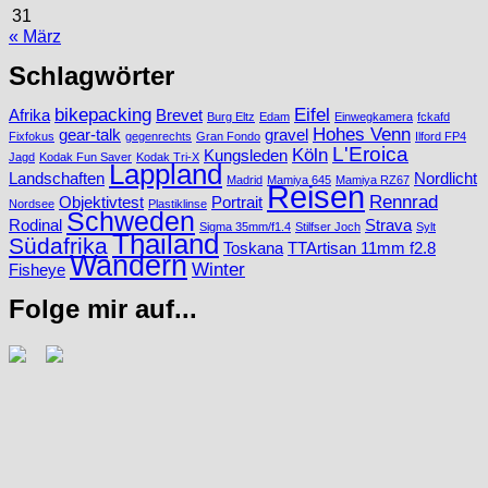
31
« März
Schlagwörter
bikepacking
Eifel
Afrika
Brevet
Burg Eltz
Edam
Einwegkamera
fckafd
Hohes Venn
gear-talk
gravel
Fixfokus
gegenrechts
Gran Fondo
Ilford FP4
L'Eroica
Köln
Kungsleden
Jagd
Kodak Fun Saver
Kodak Tri-X
Lappland
Landschaften
Nordlicht
Madrid
Mamiya 645
Mamiya RZ67
Reisen
Rennrad
Objektivtest
Portrait
Nordsee
Plastiklinse
Schweden
Rodinal
Strava
Sigma 35mm/f1.4
Stilfser Joch
Sylt
Thailand
Südafrika
Toskana
TTArtisan 11mm f2.8
Wandern
Winter
Fisheye
Folge mir auf...