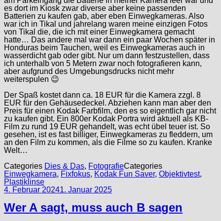
am Parkeingang die Batterie in meiner Kamera leer war und
es dort im Kiosk zwar diverse aber keine passenden
Batterien zu kaufen gab, aber eben Einwegkameras. Also
war ich in Tikal und jahrelang waren meine einzigen Fotos
von Tikal die, die ich mit einer Einwegkamera gemacht
hatte… Das andere mal war dann ein paar Wochen später in
Honduras beim Tauchen, weil es Einwegkameras auch in
wasserdicht gab oder gibt. Nur um dann festzustellen, dass
ich unterhalb von 5 Metern zwar noch fotografieren kann,
aber aufgrund des Umgebungsdrucks nicht mehr
weiterspulen 😉
Der Spaß kostet dann ca. 18 EUR für die Kamera zzgl. 8
EUR für den Gehäusedeckel. Abziehen kann man aber den
Preis für einen Kodak Farbfilm, den es so eigentlich gar nicht
zu kaufen gibt. Ein 800er Kodak Portra wird aktuell als KB-
Film zu rund 19 EUR gehandelt, was echt übel teuer ist. So
gesehen, ist es fast billiger, Einwegkameras zu fleddern, um
an den Film zu kommen, als die Filme so zu kaufen. Kranke
Welt…
Categories
Dies & Das
,
Fotografie
Categories
Einwegkamera
,
Fixfokus
,
Kodak Fun Saver
,
Objektivtest
,
Plastiklinse
4. Februar 2024
1. Januar 2025
Wer A sagt, muss auch B sagen