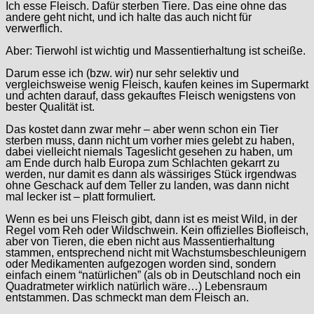
Ich esse Fleisch. Dafür sterben Tiere. Das eine ohne das
andere geht nicht, und ich halte das auch nicht für
verwerflich.
Aber: Tierwohl ist wichtig und Massentierhaltung ist scheiße.
Darum esse ich (bzw. wir) nur sehr selektiv und
vergleichsweise wenig Fleisch, kaufen keines im Supermarkt
und achten darauf, dass gekauftes Fleisch wenigstens von
bester Qualität ist.
Das kostet dann zwar mehr – aber wenn schon ein Tier
sterben muss, dann nicht um vorher mies gelebt zu haben,
dabei vielleicht niemals Tageslicht gesehen zu haben, um
am Ende durch halb Europa zum Schlachten gekarrt zu
werden, nur damit es dann als wässiriges Stück irgendwas
ohne Geschack auf dem Teller zu landen, was dann nicht
mal lecker ist – platt formuliert.
Wenn es bei uns Fleisch gibt, dann ist es meist Wild, in der
Regel vom Reh oder Wildschwein. Kein offizielles Biofleisch,
aber von Tieren, die eben nicht aus Massentierhaltung
stammen, entsprechend nicht mit Wachstumsbeschleunigern
oder Medikamenten aufgezogen worden sind, sondern
einfach einem “natürlichen” (als ob in Deutschland noch ein
Quadratmeter wirklich natürlich wäre…) Lebensraum
entstammen. Das schmeckt man dem Fleisch an.