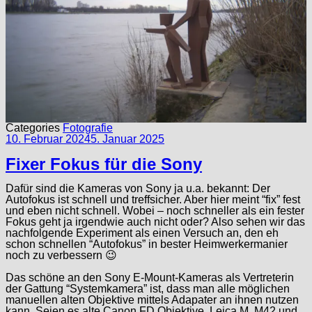
Categories
Fotografie
10. Februar 2024
5. Januar 2025
Fixer Fokus für die Sony
Dafür sind die Kameras von Sony ja u.a. bekannt: Der
Autofokus ist schnell und treffsicher. Aber hier meint “fix” fest
und eben nicht schnell. Wobei – noch schneller als ein fester
Fokus geht ja irgendwie auch nicht oder? Also sehen wir das
nachfolgende Experiment als einen Versuch an, den eh
schon schnellen “Autofokus” in bester Heimwerkermanier
noch zu verbessern 😉
Das schöne an den Sony E-Mount-Kameras als Vertreterin
der Gattung “Systemkamera” ist, dass man alle möglichen
manuellen alten Objektive mittels Adapater an ihnen nutzen
kann. Seien es alte Canon FD Objektive, Leica M, M42 und