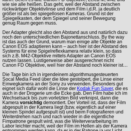
wie sie alle heißen. Das geht, weil der Abstand zwischen
rückwärtiger Objektivlinse und dem Film i.d.R. ja deutlich
größer ist als bei spiegellosen Kameras. Grund ist der
Spiegelkasten, der dem Spiegel und seiner Bewegung
genug Raum gegen muss.
Der Adapter gleicht also den Abstand aus und natürlich dazu
noch den unterschiedlichen Bajonettanschluss. By the way
ist das auch der Grund, warum man einige alte Objekte an
Canon EOS adaptieren kann – auch hier ist der Abstand des
Systems für eine Spigelreflexkamera relativ klein, so dass
sich z.B. M42-Objektive mittels Adapter an Canon EOS
nutzen lassen. Lustigerweise aber ausgerechnet nicht
Canon FD Objektive, weil hier der Abstand noch kleiner ist…
Die Tage bin ich in irgendeinem algorithmusgesteuerten
Socal Media Feed über die Idee gestolpert, die Linse einer
Einwegkamera an der Sony zu verwenden. Besonders gut
eignet sich dafür wohl die Linse der
Kodak Fun Saver
, die es
auch in der Drogerie um die Ecke gab. Den Film habe ich im
Wechselsack bis zum vorletzten Bild verknipst, dann die
Kamera
vorsichtig
demontiert. Der Vorteil ist, dass der Film
abgespult in der Kamera liegt (bzw. eigentlich auf einer
kleinen Spindel aufgespult ist) und beim Fotografieren und
Weiterdrehen nach und nach wieder in die eigentliche
Fimpatrone gespult wird, was die Weiterverarbeitung im
Labor leichter macht, weil der Film im Hellen als der Kamera
entnommen werden kann, da er in der Patrone ja vor Licht