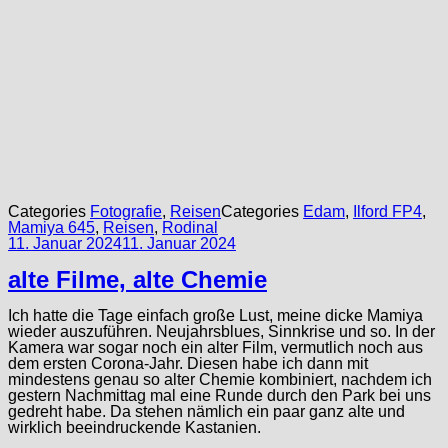
Categories
Fotografie
,
Reisen
Categories
Edam
,
Ilford FP4
,
Mamiya 645
,
Reisen
,
Rodinal
11. Januar 2024
11. Januar 2024
alte Filme, alte Chemie
Ich hatte die Tage einfach große Lust, meine dicke Mamiya
wieder auszuführen. Neujahrsblues, Sinnkrise und so. In der
Kamera war sogar noch ein alter Film, vermutlich noch aus
dem ersten Corona-Jahr. Diesen habe ich dann mit
mindestens genau so alter Chemie kombiniert, nachdem ich
gestern Nachmittag mal eine Runde durch den Park bei uns
gedreht habe. Da stehen nämlich ein paar ganz alte und
wirklich beeindruckende Kastanien.