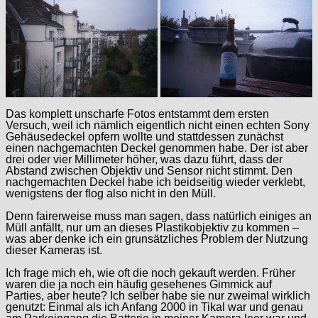
Das komplett unscharfe Fotos entstammt dem ersten
Versuch, weil ich nämlich eigentlich nicht einen echten Sony
Gehäusedeckel opfern wollte und stattdessen zunächst
einen nachgemachten Deckel genommen habe. Der ist aber
drei oder vier Millimeter höher, was dazu führt, dass der
Abstand zwischen Objektiv und Sensor nicht stimmt. Den
nachgemachten Deckel habe ich beidseitig wieder verklebt,
wenigstens der flog also nicht in den Müll.
Denn fairerweise muss man sagen, dass natürlich einiges an
Müll anfällt, nur um an dieses Plastikobjektiv zu kommen –
was aber denke ich ein grunsätzliches Problem der Nutzung
dieser Kameras ist.
Ich frage mich eh, wie oft die noch gekauft werden. Früher
waren die ja noch ein häufig gesehenes Gimmick auf
Parties, aber heute? Ich selber habe sie nur zweimal wirklich
genutzt: Einmal als ich Anfang 2000 in Tikal war und genau