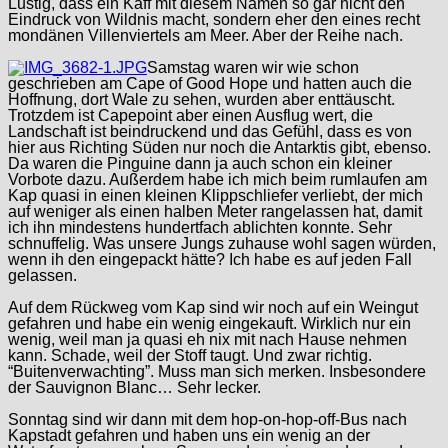
Lustig, dass ein Kaff mit diesem Namen so gar nicht den
Eindruck von Wildnis macht, sondern eher den eines recht
mondänen Villenviertels am Meer. Aber der Reihe nach.
Samstag waren wir wie schon
geschrieben am Cape of Good Hope und hatten auch die
Hoffnung, dort Wale zu sehen, wurden aber enttäuscht.
Trotzdem ist Capepoint aber einen Ausflug wert, die
Landschaft ist beindruckend und das Gefühl, dass es von
hier aus Richting Süden nur noch die Antarktis gibt, ebenso.
Da waren die Pinguine dann ja auch schon ein kleiner
Vorbote dazu. Außerdem habe ich mich beim rumlaufen am
Kap quasi in einen kleinen Klippschliefer verliebt, der mich
auf weniger als einen halben Meter rangelassen hat, damit
ich ihn mindestens hundertfach ablichten konnte. Sehr
schnuffelig. Was unsere Jungs zuhause wohl sagen würden,
wenn ih den eingepackt hätte? Ich habe es auf jeden Fall
gelassen.
Auf dem Rückweg vom Kap sind wir noch auf ein Weingut
gefahren und habe ein wenig eingekauft. Wirklich nur ein
wenig, weil man ja quasi eh nix mit nach Hause nehmen
kann. Schade, weil der Stoff taugt. Und zwar richtig.
“Buitenverwachting”. Muss man sich merken. Insbesondere
der Sauvignon Blanc… Sehr lecker.
Sonntag sind wir dann mit dem hop-on-hop-off-Bus nach
Kapstadt gefahren und haben uns ein wenig an der