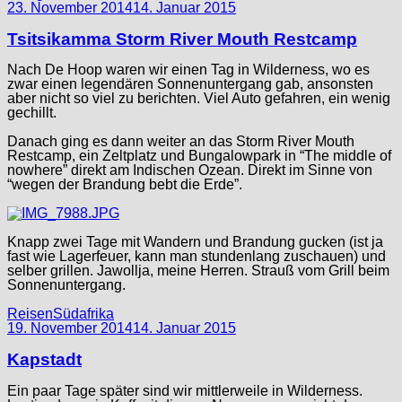
23. November 2014
14. Januar 2015
Tsitsikamma Storm River Mouth Restcamp
Nach De Hoop waren wir einen Tag in Wilderness, wo es
zwar einen legendären Sonnenuntergang gab, ansonsten
aber nicht so viel zu berichten. Viel Auto gefahren, ein wenig
gechillt.
Danach ging es dann weiter an das Storm River Mouth
Restcamp, ein Zeltplatz und Bungalowpark in “The middle of
nowhere” direkt am Indischen Ozean. Direkt im Sinne von
“wegen der Brandung bebt die Erde”.
Knapp zwei Tage mit Wandern und Brandung gucken (ist ja
fast wie Lagerfeuer, kann man stundenlang zuschauen) und
selber grillen. Jawollja, meine Herren. Strauß vom Grill beim
Sonnenuntergang.
Categories
Categories
Reisen
Südafrika
19. November 2014
14. Januar 2015
Kapstadt
Ein paar Tage später sind wir mittlerweile in Wilderness.