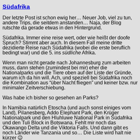
Südafrika
Der letzte Post ist schon ewig her… Neuer Job, viel zu tun,
andere Trips, die seitdem anstanden… Naja, der Blog
rutschte da gerade etwas in den Hintergrund.
Südafrika. Immer eine reise wert, oder wie heißt der doofe
Spruch? Stimmt aber auch. In diesem Fall meine dritte
dezidierte Reise nach Südafrika (wobei die erste beruflich
bedingt war) und die 5. ins
südliche
Afrika.
Wenn man nicht gerade nach Johannesburg zum arbeiten
muss, dann stehen (zumindest bei mir) eher die
Nationalparks und die Tiere oben auf der Liste der Gründe,
warum ich da hin will. Ach, und speziell bei Südafrika noch
die Kombination aus “über Nacht fliegen” und keiner bzw. nur
minimaler Zeitverschiebung.
Was habe ich bisher so gesehen an Parks?
In Namibia natürlich Etoscha (und auch sonst einiges vom
Land), Pilanesberg, Addo Elephant Park, den Krüger
Nationalpark und den Hluhluwe National Park in Südafrika
und den Tuli Block in Botswana. Fehlt mir noch das
Okawango Delta und die Viktoria Falls. Und dann gibt es
noch Länder wie Tanzania und so… Die Liste wird halt nie
kürzer 😉