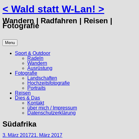
< Wald statt W-Lan! >
Skip
to
content
Wandern | Radfahren | Reisen |
Fotografie
Menu
Sport & Outdoor
Radeln
Wandern
Ausrüstung
Fotografie
Landschaften
Hochzeitsfotografie
Portraits
Reisen
Dies & Das
Kontakt
über mich / Impressum
Datenschutzerklärung
Südafrika
3. März 2017
21. März 2017