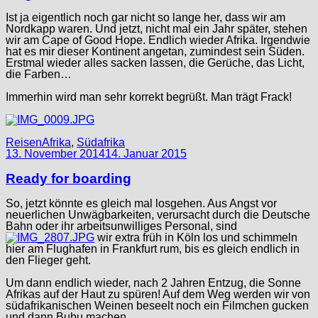
Ist ja eigentlich noch gar nicht so lange her, dass wir am
Nordkapp waren. Und jetzt, nicht mal ein Jahr später, stehen
wir am Cape of Good Hope. Endlich wieder Afrika. Irgendwie
hat es mir dieser Kontinent angetan, zumindest sein Süden.
Erstmal wieder alles sacken lassen, die Gerüche, das Licht,
die Farben…
Immerhin wird man sehr korrekt begrüßt. Man trägt Frack!
Categories
Categories
Reisen
Afrika
,
Südafrika
13. November 2014
14. Januar 2015
Ready for boarding
So, jetzt könnte es gleich mal losgehen. Aus Angst vor
neuerlichen Unwägbarkeiten, verursacht durch die Deutsche
Bahn oder ihr arbeitsunwilliges Personal, sind
wir extra früh in Köln los und schimmeln
hier am Flughafen in Frankfurt rum, bis es gleich endlich in
den Flieger geht.
Um dann endlich wieder, nach 2 Jahren Entzug, die Sonne
Afrikas auf der Haut zu spüren! Auf dem Weg werden wir von
südafrikanischen Weinen beseelt noch ein Filmchen gucken
und dann Bubu machen…