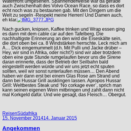
Waterfront umgesehen. Spannenderweise war da gerade
auch Zwischenhalt des Volvo Ocean Race, so dass es dort
echt noch was zu bestaunen gab. Mit den Dingern um die
Welt zu segeln -Respekt meine Herren! Und Damen auch,
eh klar.
Nach gucken, knipsen, Kaffee trinken und Wrap essen ging
es dann mit dem cable car auf den Tafelberg. Die
nachhaltigste Erinnerung an den wird die Eiseskälte sein,
die dort oben bei ca. 8 Windstärken herrschte. Leck mich am
A… Dick eingemummelt (d.h. Mit Pulli und Jacke drüber –
Hey, wir sind in Afrika, oder nicht?) sind wir aber trotzdem
oben eine gute Stunde rumgelaufen bevor uns die Sirene
daran erinnerte, dass der Betrieb der Seilbahn bald
eingestellt werden würde und wir uns jetzt echt sputen
sollten, weil wir sonst runterlaufen müssen… Den Abend
haben wir dann erst bei einem Glas Rose am Strand und
dann bei Hussar Grill ausklingen lassen. Apropos Hussar
Grill: Weltbestes Steak und ‘No corkage ever’, sprich man
kann seinen eigenen Wein mitbringen und zahlt dann nicht
mal Korkgeld dafür. Und wie gesagt, das Fleisch… Obergut.
Categories
Categories
Reisen
Südafrika
15. November 2014
14. Januar 2015
Angekommen