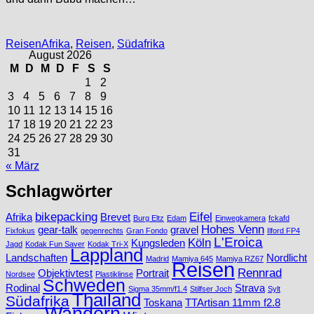
Categories
Categories
Reisen
Afrika
,
Reisen
,
Südafrika
August 2026
M
D
M
D
F
S
S
1
2
3
4
5
6
7
8
9
10
11
12
13
14
15
16
17
18
19
20
21
22
23
24
25
26
27
28
29
30
31
« März
Schlagwörter
bikepacking
Eifel
Afrika
Brevet
Burg Eltz
Edam
Einwegkamera
fckafd
Hohes Venn
gear-talk
gravel
Fixfokus
gegenrechts
Gran Fondo
Ilford FP4
L'Eroica
Köln
Kungsleden
Jagd
Kodak Fun Saver
Kodak Tri-X
Lappland
Landschaften
Nordlicht
Madrid
Mamiya 645
Mamiya RZ67
Reisen
Rennrad
Objektivtest
Portrait
Nordsee
Plastiklinse
Schweden
Rodinal
Strava
Sigma 35mm/f1.4
Stilfser Joch
Sylt
Thailand
Südafrika
Toskana
TTArtisan 11mm f2.8
Wandern