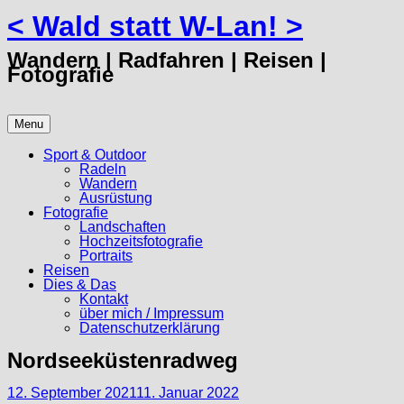
< Wald statt W-Lan! >
Skip
to
content
Wandern | Radfahren | Reisen |
Fotografie
Menu
Sport & Outdoor
Radeln
Wandern
Ausrüstung
Fotografie
Landschaften
Hochzeitsfotografie
Portraits
Reisen
Dies & Das
Kontakt
über mich / Impressum
Datenschutzerklärung
Nordseeküstenradweg
12. September 2021
11. Januar 2022