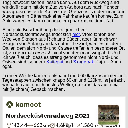
Tag) bewacht stehen lassen kann. Auf dem Rückweg sind
wir dafür dann mit dem Zug von Aalborg aus nach Tønder,
was quasi das letzte Kaff vor der Grenze ist, zu dem man am
Automaten in Dänemark eine Fahrkarte kaufen konnte. Zum
Auto waren es dann nochmal ein paar km mit dem Rad.
Eine gute Beschreibung des eigentlichen
Nordseeküstenradwegs fndet sich
hier
. Viele fahren den
Weg von Skagen aus Richtung Süden, aber für mich war
Skagen von Anfang an das natürliche Ziel, weil es mit dem
Ort, an dem sich Nord- und Ostsee treffen ein besonderer Ort
ist, zu dem man
hinreist
, nicht von dem man wegfährt. Und
ich weiß auch, dass es streng genommen nicht Nord- und
Ostsee sind, sondern
Kattegat
und
Skagerrak
. Jaja… Auch
egal.
In einer Woche kamen entspannt rund 660km zusammen, mit
Tagesetappen zwischen knapp 60km und 120km. Ist ja flach,
wir hatten auch noch bestes Wetter, da kann das auch mal
mit (leichtem) Gepäck machen.