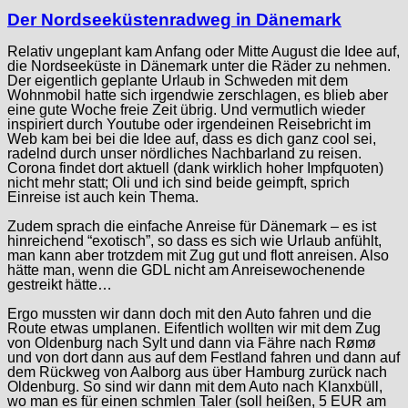
Der Nordseeküstenradweg in Dänemark
Relativ ungeplant kam Anfang oder Mitte August die Idee auf,
die Nordseeküste in Dänemark unter die Räder zu nehmen.
Der eigentlich geplante Urlaub in Schweden mit dem
Wohnmobil hatte sich irgendwie zerschlagen, es blieb aber
eine gute Woche freie Zeit übrig. Und vermutlich wieder
inspiriert durch Youtube oder irgendeinen Reisebricht im
Web kam bei bei die Idee auf, dass es dich ganz cool sei,
radelnd durch unser nördliches Nachbarland zu reisen.
Corona findet dort aktuell (dank wirklich hoher Impfquoten)
nicht mehr statt; Oli und ich sind beide geimpft, sprich
Einreise ist auch kein Thema.
Zudem sprach die einfache Anreise für Dänemark – es ist
hinreichend “exotisch”, so dass es sich wie Urlaub anfühlt,
man kann aber trotzdem mit Zug gut und flott anreisen. Also
hätte man, wenn die GDL nicht am Anreisewochenende
gestreikt hätte…
Ergo mussten wir dann doch mit den Auto fahren und die
Route etwas umplanen. Eifentlich wollten wir mit dem Zug
von Oldenburg nach Sylt und dann via Fähre nach Rømø
und von dort dann aus auf dem Festland fahren und dann auf
dem Rückweg von Aalborg aus über Hamburg zurück nach
Oldenburg. So sind wir dann mit dem Auto nach Klanxbüll,
wo man es für einen schmlen Taler (soll heißen, 5 EUR am