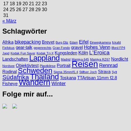
17
18
19
20
21
22
23
24
25
26
27
28
29
30
31
« März
Schlagwörter
bikepacking
Eifel
Afrika
Brevet
Burg Eltz
Edam
Einwegkamera
fckafd
Hohes Venn
gear-talk
gravel
Fixfokus
gegenrechts
Gran Fondo
Ilford FP4
L'Eroica
Köln
Kungsleden
Jagd
Kodak Fun Saver
Kodak Tri-X
Lappland
Landschaften
Nordlicht
Madrid
Mamiya 645
Mamiya RZ67
Reisen
Rennrad
Objektivtest
Portrait
Nordsee
Plastiklinse
Schweden
Rodinal
Strava
Sigma 35mm/f1.4
Stilfser Joch
Sylt
Thailand
Südafrika
Toskana
TTArtisan 11mm f2.8
Wandern
Winter
Fisheye
Folge mir auf...